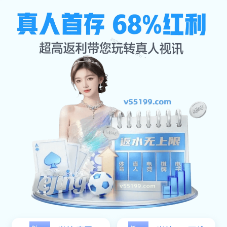
认识ac米兰官网
首页
认识ac米兰官网